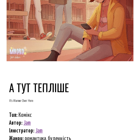
А ТУТ ТЕПЛІШЕ
It's Warmer Over Here
Тип:
Комікс
Автор:
Jam
Ілюстратор:
Jam
Ж
анри
:
романтика, буденність