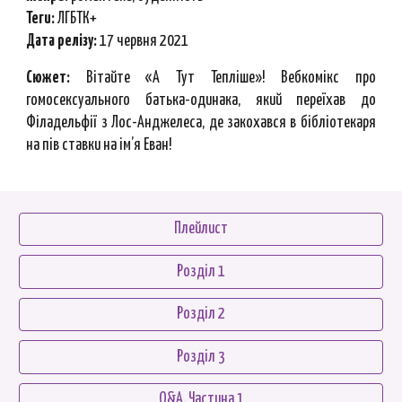
Теги:
ЛГБТК+
Дата релізу:
17 червня
2021
Сюжет:
Вітайте «А Тут Тепліше»! Вебкомікс про
гомосексуального батька-одинака, який переїхав до
Філадельфії з Лос-Анджелеса, де закохався в бібліотекаря
на пів ставки на ім’я Еван!
Плейлист
Розділ 1
Розділ 2
Розділ 3
Q&A. Частина 1