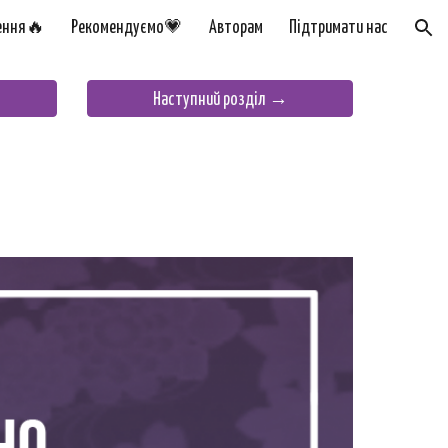
ення🔥
Рекомендуємо💗
Авторам
Підтримати нас
ion
Наступний розділ →