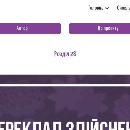
Головна
Оновл
ip to main content
Skip to navigat
Автор
До проєкту
Розділ 2
8