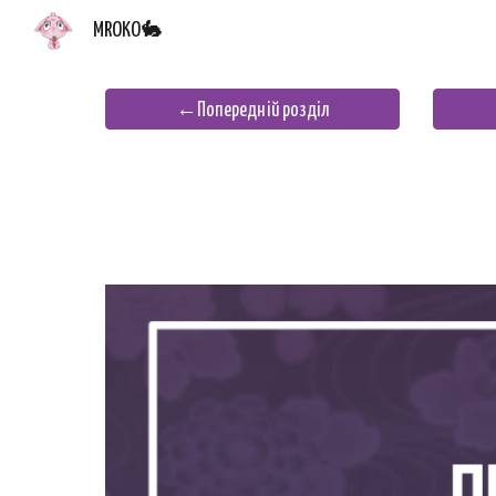
MROKO🐇
Sk
←Попередній розділ