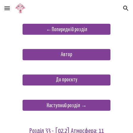
Skip to main content
Skip to navigation
←Попередній розділ
Автор
До проєкту
Наступний розділ →
Розділ 3
3
- [02.2] Атмосфера: 1
1