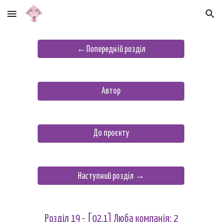
Skip to main content
Skip to navigation
←Попередній розділ
Автор
До проєкту
Наступний розділ →
Розділ
19
- [02.1] Люба компанія:
2