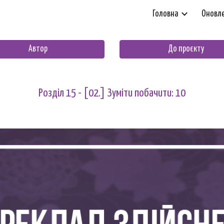
Головна
Оновл
ip to main content
Skip to navigat
Автор
До проєкту
Розділ 1
5
- [02.] Зуміти побачити: 1
0