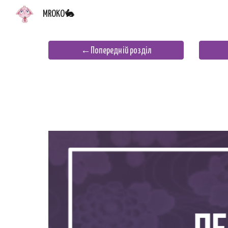
MROKO🐇
Sk
←Попередній розділ