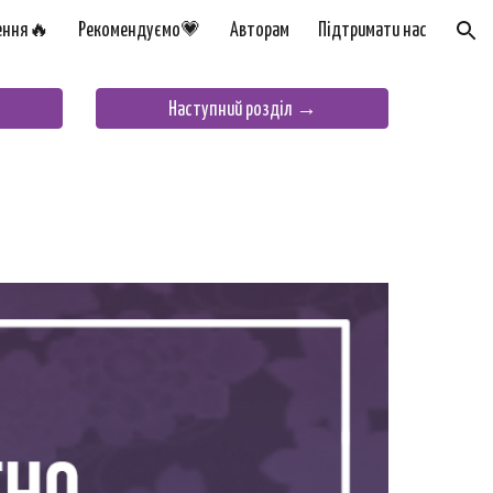
ення🔥
Рекомендуємо💗
Авторам
Підтримати нас
ion
Наступний розділ →