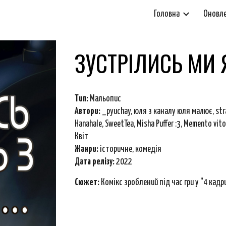
Головна
Оновл
ip to main content
Skip to navigat
ЗУСТРІЛИСЬ МИ 
Тип:
Мальопис
Автори:
_pyuchay, юля з каналу юля малює, str
Hanahale, SweetTea, Misha Puffer :3, Memento vit
Квіт
Ж
анри
:
історичне, комедія
Дата релізу:
2022
Сюжет:
Комікс зроблений під час гри у "4 кадри