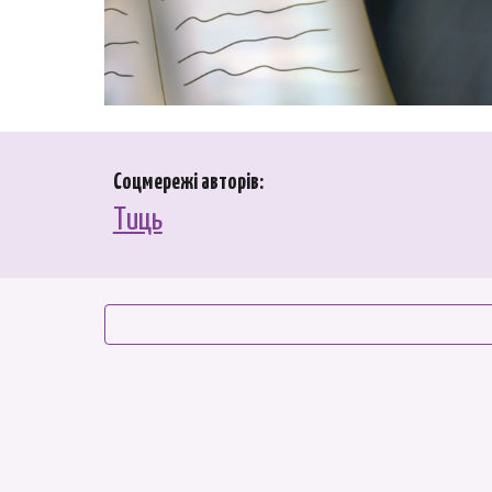
Соцмережі автор
ів:
Тиць