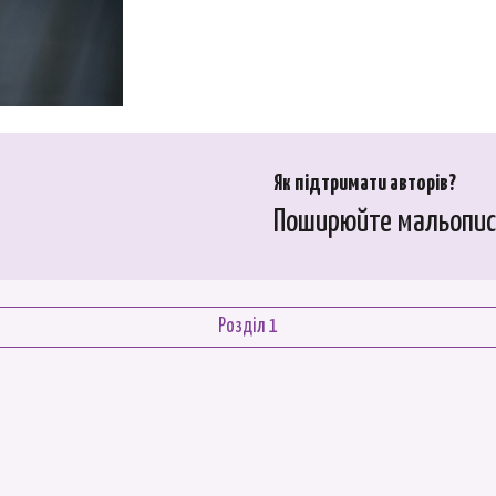
Як підтримати автор
ів
?
Поширюйте мальопис,
Розділ 1