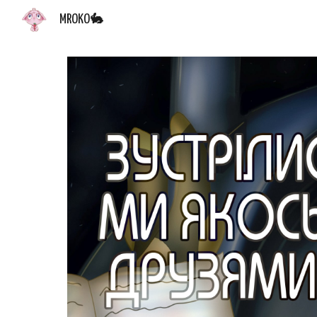
MROKO🐇
Sk