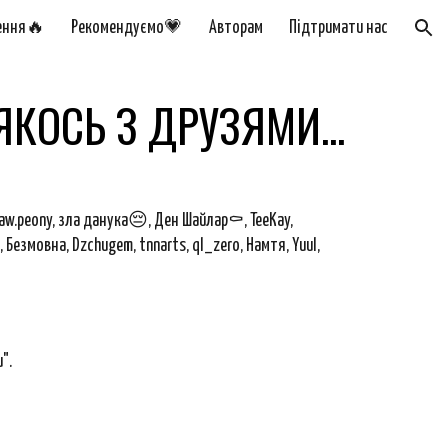
ення🔥
Рекомендуємо💗
Авторам
Підтримати нас
ion
ЯКОСЬ З ДРУЗЯМИ...
aw.peony, зла данука😔, Ден Шайлар⚰️, TeeKay,
o, Безмовна, Dzchugem, tnnarts, ql_zero, Намтя, Yuul,
".