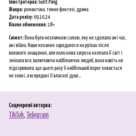
Ілюстраторка:
Guilt.Pang
Ж
анри
:
романтика, темне фентезі, драма
Дата релізу:
09.10.24
Вікове обмеження:
18+
Сюжет:
Вона була незламною силою, яку не здолали ані час,
ані війни. Наше кохання зародилося на руїнах після
великого знищення, але коли нова загроза охопила її світ і
змінила все, включаючи найближчих людей, вона навіть не
підозрювала, що цього разу її найбільший ворог ховається
не зовні, а всередині її власної душі...
Соцмережі автор
ка
:
TikTok
,
Telegram