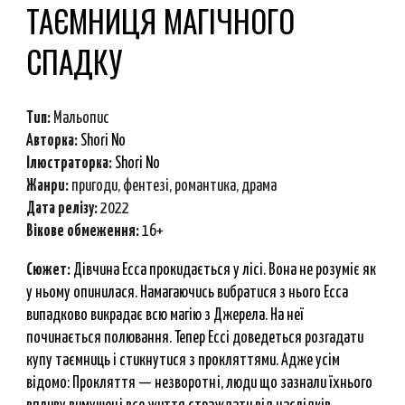
ТАЄМНИЦЯ МАГІЧНОГО
СПАДКУ
Тип:
М
альопис
Авторка:
Shori No
Ілюстраторка:
Shori No
Ж
анри
:
пригоди, фентезі, романтика, драма
Дата релізу:
2022
Вікове обмеження:
16+
Сюжет:
Дівчина Есса прокидається у лісі. Вона не розуміє як
у ньому опинилася. Намагаючись вибратися з нього Есса
випадково викрадає всю магію з Джерела. На неї
починається полювання. Тепер Ессі доведеться розгадати
купу таємниць і стикнутися з прокляттями. Адже усім
відомо: Прокляття — незворотні, люди що зазнали їхнього