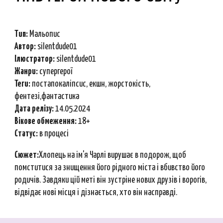
Тип:
Мальопис
Автор:
silentdude01
Ілюстратор:
silentdude01
Ж
анри
:
с
упергерої
Теги:
постапокаліпсис, екшн, жорстокість,
фентезі,фантастика
Дата релізу:
14.05.2024
Вікове обмеження:
18+
Статус:
в процесі
Сюжет:
Хлопець на ім'я Чарлі вирушає в подорож, щоб
помститися за знищення його рідного міста і вбивство його
родичів. Завдяки цій меті він зустріне нових друзів і ворогів,
відвідає нові місця і дізнається, хто він насправді.