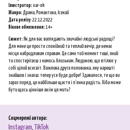
Ілюстратор:
xar-ok
Ж
анри
:
Драма,
Романтика, Ісекай
Дата релізу:
22.12.2022
Вікове обмеження:
14+
Сюжет:
Як для вас виглядають звичайні людські радощі?
Для мене це просто спокійний та теплий вечір, де немає
місця набридливим справам. Це саме той момент тиші, який
ти спостерігаєш з кимось близьким. Людиною, що втілює у
собі цілий всесвіт. Важлива друга половинка, яку нарешті
знайшов і знаєш: тепер усе буде добре! Здавалося, те що ви
зараз поряд, це найбільше щастя і п’янка радість. Хіба може
бути щось цінніше аніж ця мить?
Соцмережі автора:
Instagram
,
TikTok