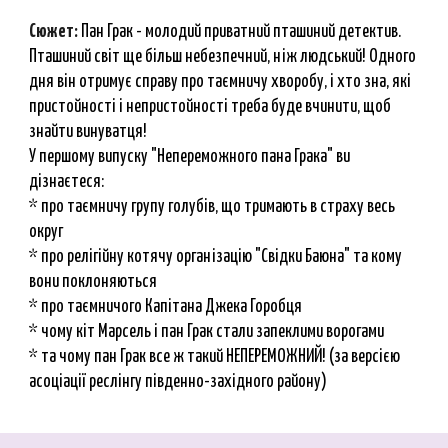
Сюжет:
Пан Грак - молодий приватний пташиний детектив.
Пташиний світ ще більш небезпечний, ніж людський! Одного
дня він отримує справу про таємничу хворобу, і хто зна, які
пристойності і непристойності треба буде вчинити, щоб
знайти винуватця!
У першому випуску "Непереможного пана Грака" ви
дізнаєтеся:
* про таємничу групу голубів, що тримають в страху весь
округ
* про релігійну котячу організацію "Свідки Баюна" та кому
вони поклоняються
* про таємничого Капітана Джека Горобця
* чому кіт Марсель і пан Грак стали запеклими ворогами
* та чому пан Грак все ж такий НЕПЕРЕМОЖНИЙ! (за версією
асоціації реслінгу південно-західного району)