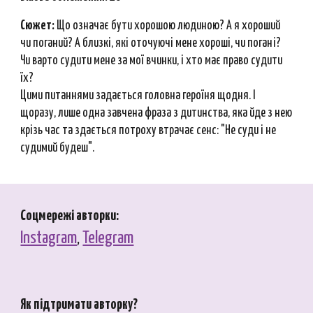
Сюжет:
Що означає бути хорошою людиною? А я хороший
чи поганий? А близкі, які оточуючі мене хороші, чи погані?
Чи варто судити мене за мої вчинки, і хто має право судити
їх?
Цими питаннями задається головна героїня щодня. І
щоразу, лише одна завчена фраза з дитинства, яка йде з нею
крізь час та здається потроху втрачає сенс: "Не суди і не
судимий будеш".
Соцмережі авторки:
Instagram
,
Telegram
Як підтримати авторку?