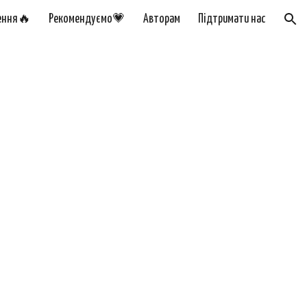
ення🔥
Рекомендуємо💗
Авторам
Підтримати нас
ion