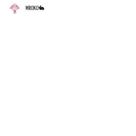
MROKO🐇
Sk