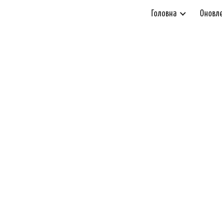
Головна
Оновл
ip to main content
Skip to navigat