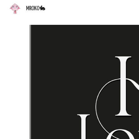
MROKO🐇
Sk