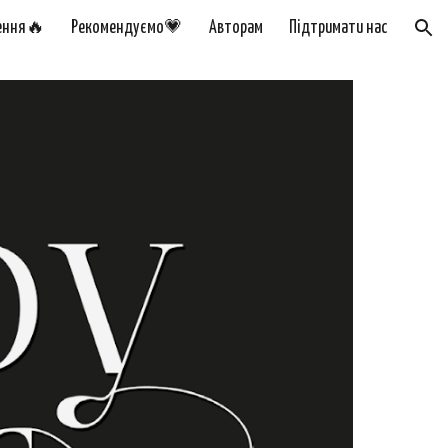
ення🔥
Рекомендуємо💗
Авторам
Підтримати нас
ion