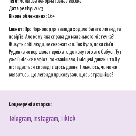
Теги:
можлива ненормативна лексика
Дата релізу:
2023
Вікове обмеження:
16+
Сюжет:
Про Чорноводдя завжди ходило багато легенд та
повір'їв. Але кому яка справа до маленького містечка?
Живуть собі люди, не скаржаться. Так було, поки сім'я
Руденка не вирішила переїхати до кинутої хати бабусі. Тут
уже й міське мафіозі пожвавішало, і місцеві диваки, та й у
лісі здається справді є щось дивне. Тільки ось, чи може
виявитись, що легенди приховували щось страшніше?
Соцмережі авторки:
Telegram
,
In
s
tagram
,
TikTok