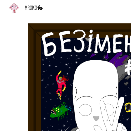
MROKO🐇
Sk