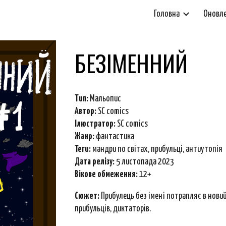
Головна
Оновл
ip to main content
Skip to navigat
БЕЗІМЕННИЙ
Тип:
Мальопис
Автор:
SC comics
Ілюстратор:
SC comics
Ж
анр
:
фантастика
Теги:
мандри по світах, прибульці, антиутопія
Дата релізу:
5 листопада 2023
Вікове обмеження:
12+
Сюжет
:
Прибулець без імені потрапляє в новий
прибульців, диктаторів.