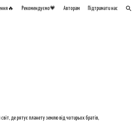
ення🔥
Рекомендуємо💗
Авторам
Підтримати нас
ion
 світ, де рятує планету землю від чотирьох братів,