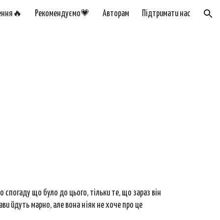
ення🔥
Рекомендуємо💗
Авторам
Підтримати нас
ion
о спогаду що було до цього, тільки те, що зараз він
ави йдуть марно, але вона ніяк не хоче про це