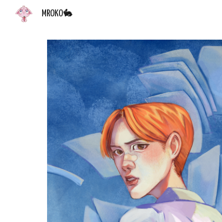
MROKO🐇
Sk