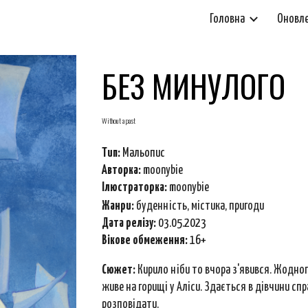
Головна
Оновл
ip to main content
Skip to navigat
БЕЗ МИНУЛОГО
Without a past
Тип:
Мальопис
Авторка:
moonybie
Ілюстраторка:
moonybie
Ж
анри
:
буденність, містика, пригоди
Дата релізу:
03.05.2023
Вікове обмеження:
16+
Сюжет:
Кирило ніби то вчора з'явився. Жодног
живе на горищі у Аліси. Здається в дівчини спр
розповідати.