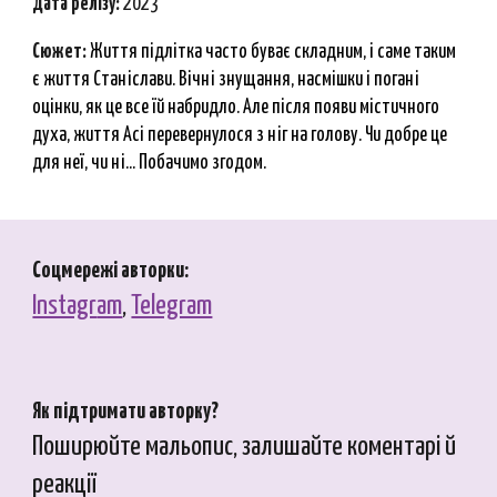
Дата релізу:
2023
Сюжет:
Життя підлітка часто буває складним, і саме таким
є життя Станіслави. Вічні знущання, насмішки і погані
оцінки, як це все їй набридло. Але після появи містичного
духа, життя Асі перевернулося з ніг на голову. Чи добре це
для неї, чи ні... Побачимо згодом
.
Соцмережі авторки:
Instagr
am
,
Telegram
Як підтримати авторку?
Поширюйте мальопис, залишайте коментарі й
реакції