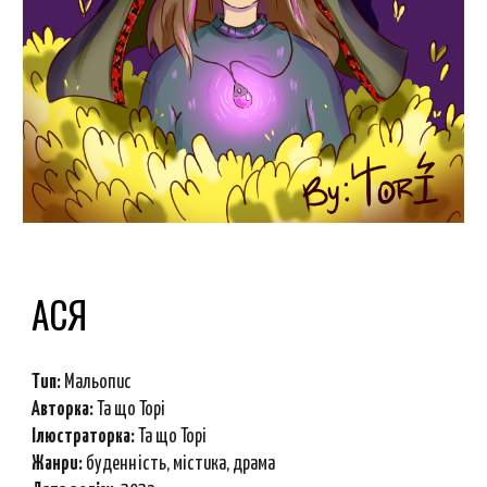
АСЯ
Тип:
Мальопис
Авторка:
Т
а що Торі
Ілюстраторка:
Та що Торі
Ж
анри
:
буденність, містика, драма