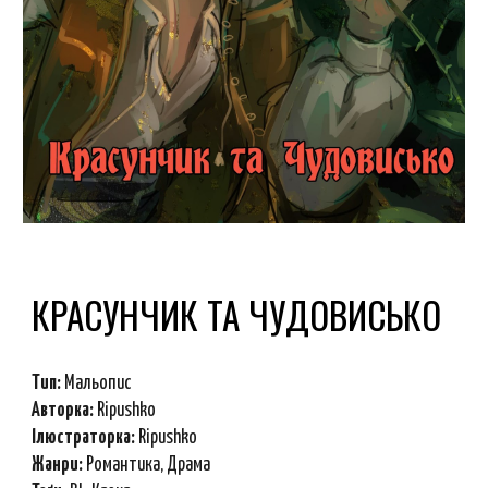
КРАСУНЧИК ТА ЧУДОВИСЬКО
Тип:
Мальопис
Авторка:
Ripushko
Ілюстраторка:
Ripushko
Ж
анри
:
Романтика, Драма