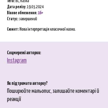
Теґи:
BL, Казка
Дата релізу:
19.03.
2024
Вікове обмеження:
16+
Ст
атус:
за
вершений
Сюжет:
Нова інтерпретація класичної казки.
Соцмережі авторки:
Instagram
Як підтримати авторку?
Поширюйте мальопис, залишайте коментарі й
реакції